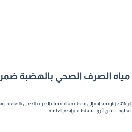
ة مياه الصرف الصحي بالهضبة ضمن
في إطار تنفيذ برنامج المراقبة، أُجريت يوم الخميس الموافق 25 فبراير 2016 زيارة ميدانية إلى محطة معالجة مياه الصرف 
مخلوف، الذين أثروا النشاط بخبراتهم العلمية.