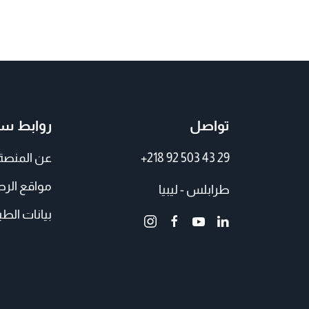
تواصل
روابط سر
+218 92 503 43 29
عن المنصة
مواقع الر
طرابلس - ليبيا
بيانات الطي