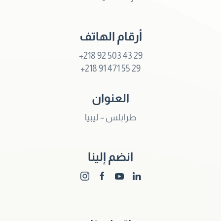
أرقام الهاتف
+218 92 503 43 29
+218 91 471 55 29
العنوان
طرابلس – ليبيا
انضم إلينا