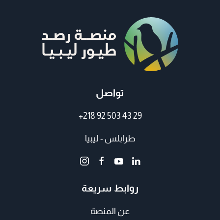
تواصل
+218 92 503 43 29
طرابلس - ليبيا
روابط سريعة
عن المنصة