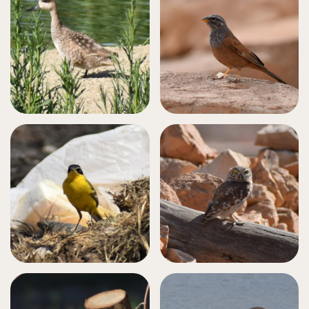
دَرسَة منزلية
حذف رخامي
بومة صغيرة (أم
قويق)
الذُعرَة الصفراء