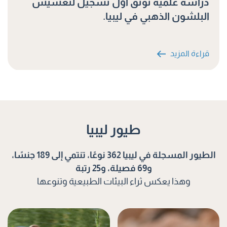
دراسة علمية توثق أول تسجيل لتعشيش
البلشون الذهبي في ليبيا.
قراءة المزيد
طيور ليبيا
الطيور المسجلة في ليبيا 362 نوعًا، تنتمي إلى 189 جنسًا،
و69 فصيلة، و25 رتبة
وهذا يعكس ثراء البيئات الطبيعية وتنوعها