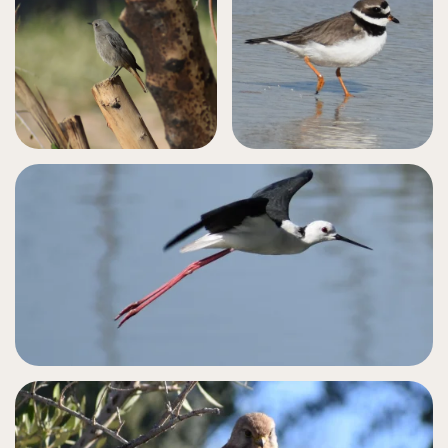
قطقاط مطوق
شائع
حُميراء سوداء
أبو المغازل