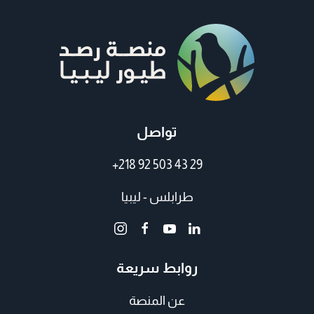
تواصل
+218 92 503 43 29
طرابلس - ليبيا
روابط سريعة
عن المنصة