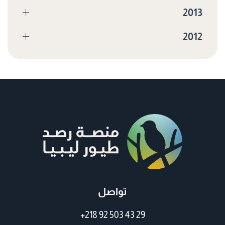
2013
2012
تواصل
+218 92 503 43 29