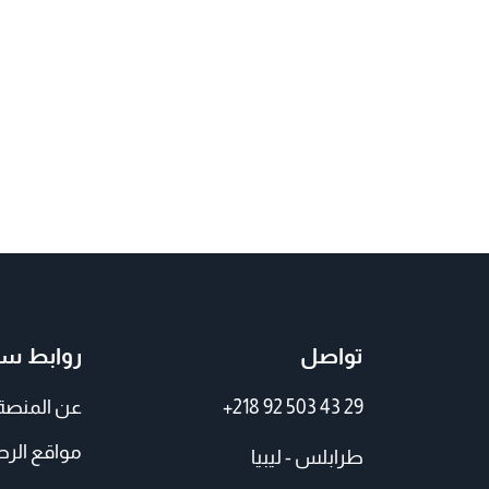
تواصل
روابط سر
+218 92 503 43 29
عن المنصة
مواقع الر
طرابلس - ليبيا