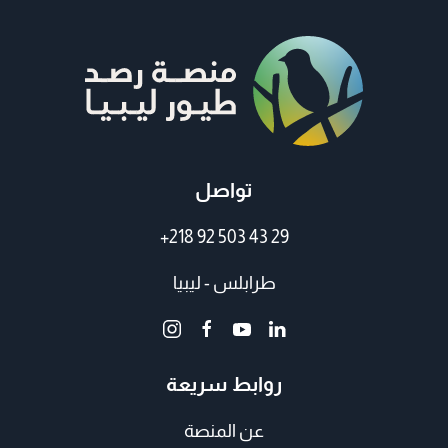
تواصل
+218 92 503 43 29
طرابلس - ليبيا
روابط سريعة
عن المنصة