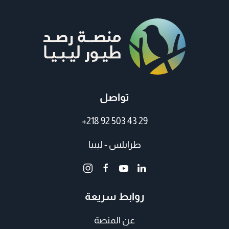
تواصل
+218 92 503 43 29
طرابلس - ليبيا
روابط سريعة
عن المنصة