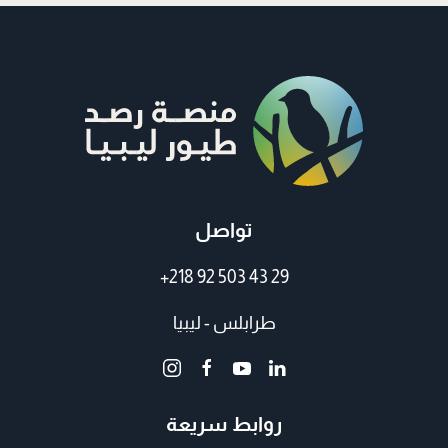
تواصل
+218 92 503 43 29
طرابلس - ليبيا
روابط سريعة