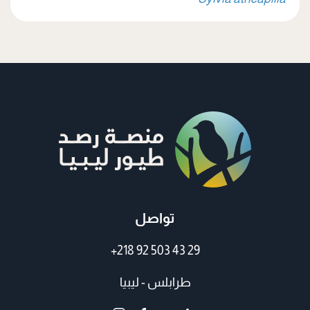
تواصل
+218 92 503 43 29
طرابلس - ليبيا