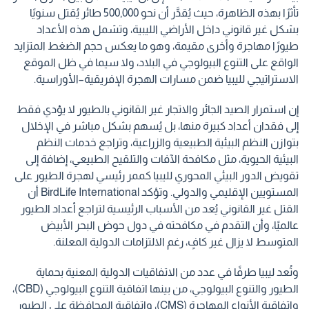
تأثرًا بهذه الظاهرة، حيث يُقدَّر أن نحو 500,000 طائر يُقتل سنويًا
بشكل غير قانوني داخل الأراضي الليبية، وتشمل هذه الأعداد
طيورًا مهاجرة وأخرى مقيمة، وهو ما يعكس حجم الضغط المتزايد
الواقع على التنوع البيولوجي في البلاد، ولا سيما في ظل الموقع
الاستراتيجي لليبيا ضمن مسارات الهجرة الإفريقية–الأوراسية.
إن استمرار الصيد الجائر والاتجار غير القانوني بالطيور لا يؤدي فقط
إلى فقدان أعداد كبيرة منها، بل يُسهم بشكل مباشر في الإخلال
بتوازن النظم البيئية الطبيعية والزراعية، وتراجع خدمات النظم
البيئية الحيوية، مثل مكافحة الآفات والتلقيح الطبيعي، إضافة إلى
تقويض الدور البيئي المحوري لليبيا كممر رئيسي لهجرة الطيور على
المستويين الإقليمي والدولي. وتؤكد BirdLife International أن
القتل غير القانوني يُعد من الأسباب الرئيسية لتراجع أعداد الطيور
عالميًا، وأن التقدم في مكافحته في دول حوض البحر الأبيض
المتوسط لا يزال غير كافٍ، رغم الالتزامات الدولية المعلنة.
وتُعد ليبيا طرفًا في عدد من الاتفاقيات الدولية المعنية بحماية
الطيور والتنوع البيولوجي، من بينها اتفاقية التنوع البيولوجي (CBD)،
واتفاقية الأنواع المهاجرة (CMS)، واتفاقية المحافظة على الطيور