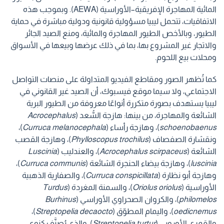
المائية المهاجرة الإفريقية–الأوراسية (AEWA). وبموجب هذه
الاتفاقيات، تتحمل ليبيا مسؤولية قانونية ودولية مباشرة في حماية
الطيور، وبالأخص الطيور المهاجرة والمائية، ومنع الصيد الجائر
والاتجار غير المشروع بها، بما في ذلك عرضها وبيعها في الأسواق
ومحلات بيع اللحوم.
كما تُظهر الصور ومقاطع الفيديو المتداولة على منصات التواصل
الاجتماعي، ولا سيما موقع فيسبوك، أن الصيد غير القانوني في
ليبيا يستهدف بصورة متكررة أنواعًا معروفة من الطيور البرية
الشائعة والمهاجرة، من بينها: هازجة السُّعد (
Acrocephalus
schoenobaenus
)، وهازجة رأساء (
Curruca melanocephala
)،
ونقشارة الصفصاف (
Phylloscopus trochilus
)، وهازجة القصب
الشائعة (
Acrocephalus scirpaceus
)، والعندليب (
Luscinia
luscinia
)، وهازجة بيضاء الحنجرة الشائعة (
Curruca communis
)،
وهازجة أبو نظارة (
Curruca conspicillata
)، والصفارية الذهبية
الأوراسية (
Oriolus oriolus
)، والسمنة المغردة (
Turdus
philomelos
)، والكروان الصحراوي الأوراسي (
Burhinus
oedicnemus
)، واليمام المطوّق (
Streptopelia decaocto
)،
والقمري الأوروبي (
Streptopelia turtur
)، والذي يُصنَّف كنوع