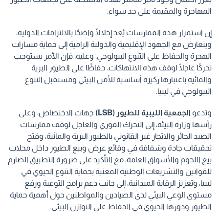
المهاجرة والمقيمة على حد سواء.
إن استمرار هذه الممارسات يُعد إخلالًا واضحًا بالالتزامات الدولية،
ويتعارض مع الجهود الإقليمية والدولية الرامية إلى حماية مسارات
الهجرة والحفاظ على التنوع البيولوجي. وعليه، فإن الأمر يستوجب
تحركًا عاجلًا لوقف هذه الانتهاكات، حفاظًا على الطيور البرية
والمائية باعتبارها ركيزة أساسية للأمن البيئي ومستقبل التنوع
البيولوجي في ليبيا.
وتدعو
الجمعية الليبية للطيور (LSB)
جهات الاختصاص، وعلى
رأسها وزارة البيئة، إلى التحرك الفوري والعاجل لوقف ممارسات
الصيد الجائر والاتجار غير القانوني بالطيور البرية والمائية، وفتح
تحقيقات جادة وشفافة في وقائع عرض وبيع الطيور داخل محلات
بيع اللحوم والأسواق العامة، مع التأكيد على ضرورة التطبيق الصارم
للقوانين والتشريعات الوطنية المعنية بحماية التنوع الحيوي في
ليبيا، وتعزيز الرقابة الميدانية، إلى جانب دعم برامج التوعية ورفع
مستوى الوعي البيئي لدى الصيادين والمواطنين حول أهمية حماية
الطيور ودورها الحيوي في الحفاظ على التوازن البيئي.