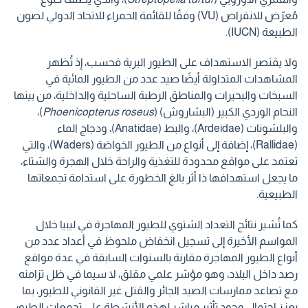
مُعرّض للانقراض (VU) وفقًا للقائمة الحمراء للاتحاد الدولي لصون
الطبيعة (IUCN).
ولا يقتصر الاستهداف على الطيور البرية فحسب، إذ تُظهر
المشاهدات المتداولة أيضًا صيد عدد من الطيور المائية في
السبخات والبحيرات والمناطق الرطبة الساحلية والداخلية، من بينها
النحام الوردي الكبير (البشاروش) (
Phoenicopterus roseus
)،
والبلشونات (Ardeidae)، والبط (Anatidae)، ودجاج الماء
(Rallidae)، إضافة إلى أنواع من الطيور الخواضة (Waders)، والتي
تعتمد على مواقع محدودة للتغذية والراحة خلال الهجرة والشتاء،
ما يجعل استهدافها ذا أثر بالغ الخطورة على استدامة تجمعاتها
الطبيعية.
كما تُشير نتائج التعداد الشتوي للطيور المهاجرة في ليبيا خلال
المواسم الأخيرة إلى تسجيل انخفاض ملحوظ في أعداد عدد من
أنواع الطيور المهاجرة مقارنة بالسنوات السابقة في عدة مواقع
رصد داخل البلاد، وهو مؤشر علمي مقلق، لا سيما في ظل تزامنه
مع تصاعد ممارسات الصيد الجائر والقتل غير القانوني للطيور، بما
يعزز احتمال وجود تأثير مباشر لهذه الأنشطة على تجمعات الطيور