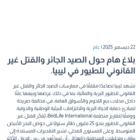
22 ديسمبر 2025
|
عام
بلاغ هام حول الصيد الجائر والقتل غير
القانوني للطيور في ليبيا.
تشهد ليبيا تصاعدًا مقلقًا في ممارسات الصيد الجائر والقتل غير
القانوني للطيور البرية والمائية، بما في ذلك عرضها وبيعها علنًا
داخل محلات بيع اللحوم والأسواق العامة، في مخالفة صريحة
لمبادئ حماية الحياة البرية وللالتزامات البيئية الوطنية والدولية.
ووفقًا لتقارير منظمة BirdLife International، يُقدَّر القتل غير
القانوني للطيور بنحو 25 مليون طائر سنويًا في حوض البحر الأبيض
المتوسط. وعلى المستوى المحلي، تشير التقديرات المستندة إلى
بيانات وتحليلات المنظمة ذاتها إلى أن ليبيا تُعد من بين الدول الأكثر