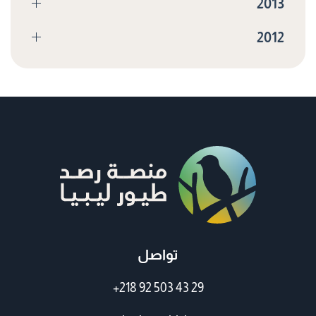
2013
2012
تواصل
+218 92 503 43 29