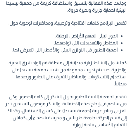
وجاءت هذه الفعالية بتنسيق واستضافة كريمة من جمعية بيسيدا
البيئية لحماية جزيرة وبحيرة فروة.
تضمن البرنامج كلمات افتتاحية وترحيبية، ومحاضرات توعوية حول:
الدور البيئي المهم للأراضي الرطبة.
المخاطر والتهديدات التي تواجهها.
أهمية الطيور في التوازن البيئي والأخطار التي تتعرض لها.
كما شمل النشاط زيارة ميدانية إلى منطقة فم الواد شرق البحيرة
والجزيرة، حيث تم تدريب مجموعة من شباب جمعية بيسيدا على
استخدام التلسكوبات والمناظير للتعرف على الطيور ورصدها
ميدانياً.
تتقدم الجمعية الليبية للطيور بجزيل الشكر إلى كافة الحضور، وكل
من ساهم في إنجاح هذه الاحتفالية، والشكر موصول للسيدين نادر
العزابي و نادر غريبة (جمعية بيسيدا) على حُسن الاستقبال، وكذلك
إلى قسم الحركة بجامعة طرابلس و مدرسة شهداء أبي كماش
للتعليم الأساسي ببلدية زوارة.