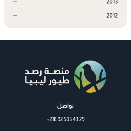
2013
2012
تواصل
+218 92 503 43 29