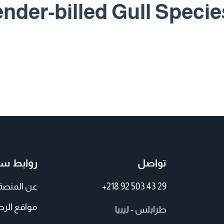
ender-billed Gull Specie
تواصل
روابط سر
+218 92 503 43 29
عن المنصة
مواقع الر
طرابلس - ليبيا