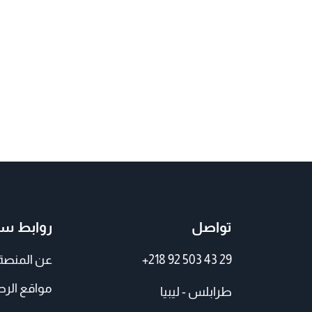
تواصل
روابط سر
+218 92 503 43 29
عن المنصة
مواقع الر
طرابلس - ليبيا