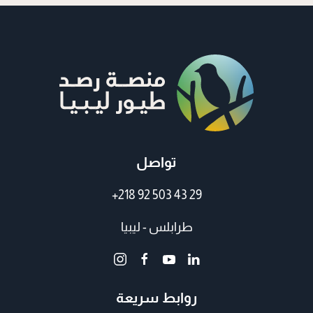
تواصل
+218 92 503 43 29
طرابلس - ليبيا
روابط سريعة