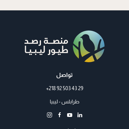
تواصل
+218 92 503 43 29
طرابلس - ليبيا