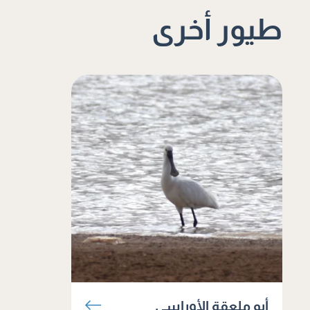
طيور أخرى
أبو ملعقة الأوراسي