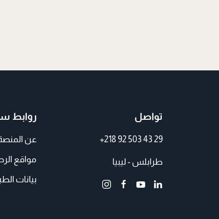
تواصل
روابط سر
+218 92 503 43 29
عن المنصة
مواقع الر
طرابلس - ليبيا
بيانات الطي