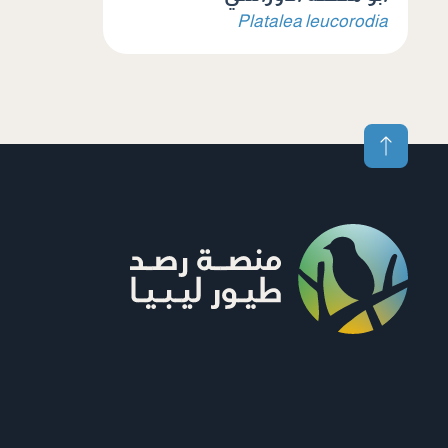
Platalea leucorodia