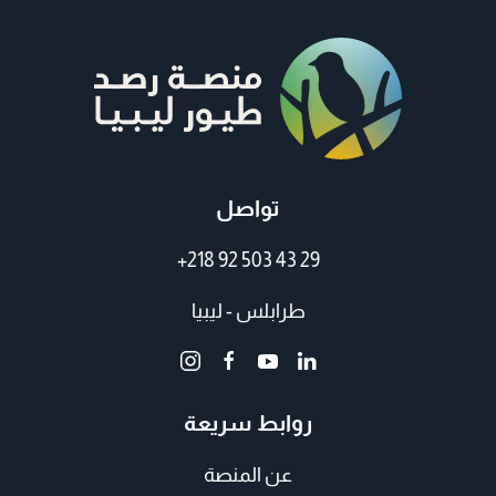
تواصل
+218 92 503 43 29
طرابلس - ليبيا
روابط سريعة
عن المنصة