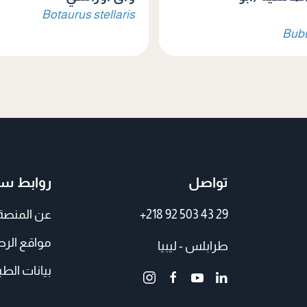
Botaurus stellaris
Bubu
تواصل
روابط سر
+218 92 503 43 29
عن المنصة
مواقع الر
طرابلس - ليبيا
بيانات الطي