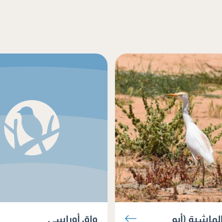
ماشية (أبو
واق أوراسي