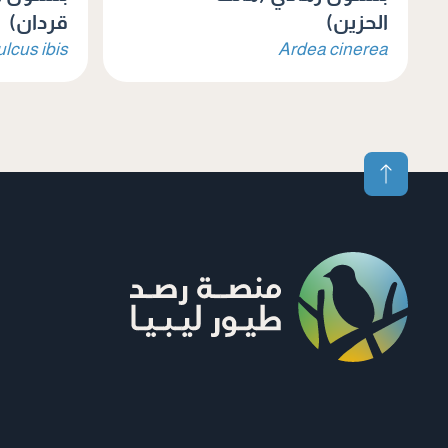
الحزين)
قردان)
lcus ibis
Ardea cinerea