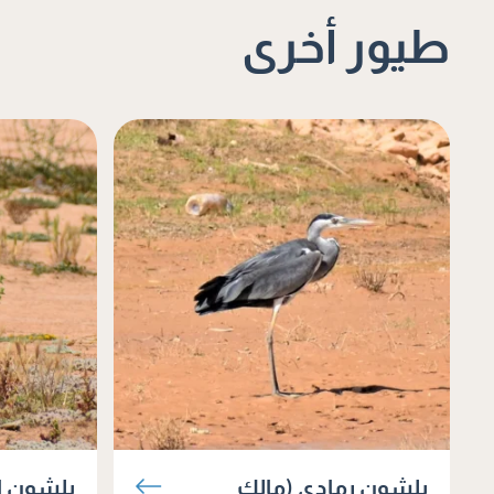
طيور أخرى
بلشون رمادي (مالك
بلشون ال