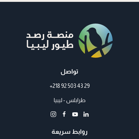
تواصل
+218 92 503 43 29
طرابلس - ليبيا
روابط سريعة