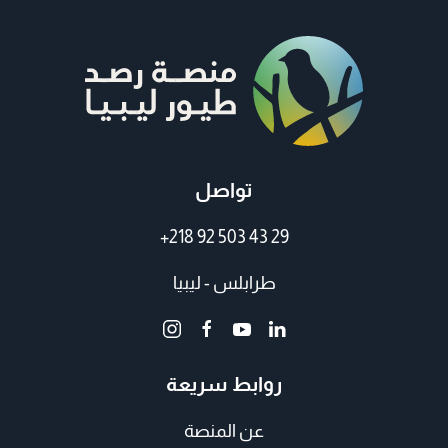
تواصل
+218 92 503 43 29
طرابلس - ليبيا
روابط سريعة
عن المنصة