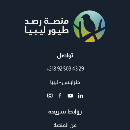
تواصل
+218 92 503 43 29
طرابلس - ليبيا
روابط سريعة
عن المنصة