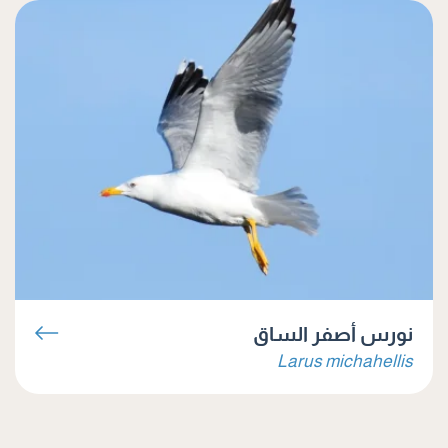
نورس أصفر الساق
Larus michahellis