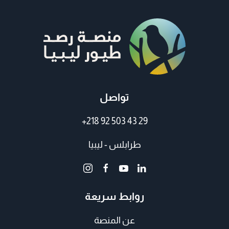
تواصل
+218 92 503 43 29
طرابلس - ليبيا
روابط سريعة
عن المنصة