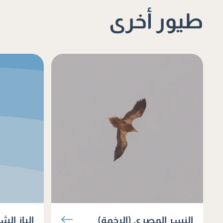
طيور أخرى
النسر المصري (الرخمة)
الباز الش