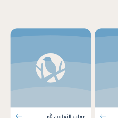
عقاب الثعابين (أم