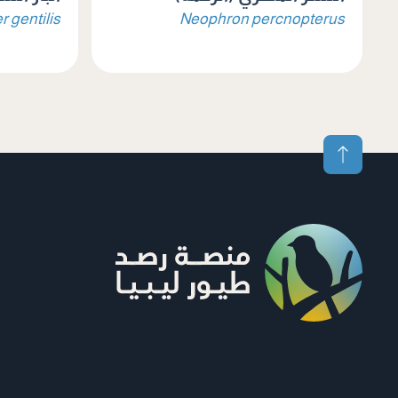
r gentilis
Neophron percnopterus