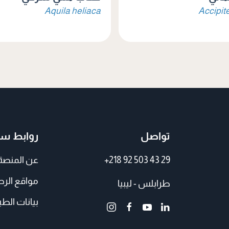
Aquila heliaca
Accipite
تواصل
روابط سر
+218 92 503 43 29
عن المنصة
مواقع الر
طرابلس - ليبيا
بيانات الطي