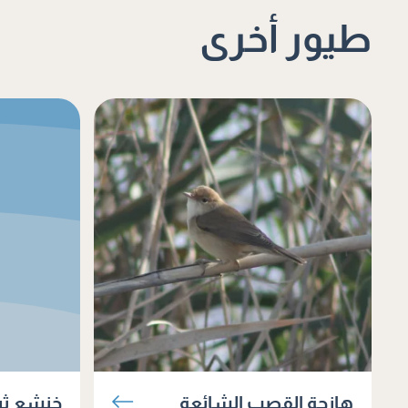
طيور أخرى
هازجة القصب الشائعة
خنشع ثرث