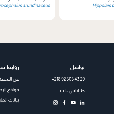
rocephalus arundinaceus
Hippolais p
تواصل
روابط سر
+218 92 503 43 29
عن المنصة
مواقع الر
طرابلس - ليبيا
بيانات الطي