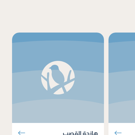
هازجة القصب